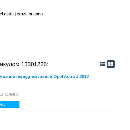
astra j cruze orlando
тикулом 13301226:
мозной передний левый Opel Astra J 2012
 АВТОЛИГА
ину