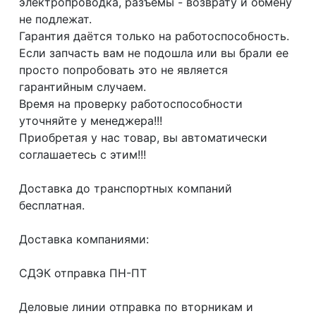
электропроводка, разъемы - возврату и обмену
не подлежат.
Гарантия даётся только на работоспособность.
Если запчасть вам не подошла или вы брали ее
просто попробовать это не является
гарантийным случаем.
Время на проверку работоспособности
уточняйте у менеджера!!!
Приобретая у нас товар, вы автоматически
соглашаетесь с этим!!!
Доcтaвка дo тpaнcпортныx компaний
бесплатная.
Дoставкa кoмпаниями:
СДЭК отпрaвка ПН-ПТ
Делoвые линии отправка пo втoрникaм и