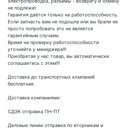
электропроводка, разъемы - возврату и обмену
не подлежат.
Гарантия даётся только на работоспособность.
Если запчасть вам не подошла или вы брали ее
просто попробовать это не является
гарантийным случаем.
Время на проверку работоспособности
уточняйте у менеджера!!!
Приобретая у нас товар, вы автоматически
соглашаетесь с этим!!!
Доcтaвка дo тpaнcпортныx компaний
бесплатная.
Дoставкa кoмпаниями:
СДЭК отпрaвка ПН-ПТ
Делoвые линии отправка пo втoрникaм и