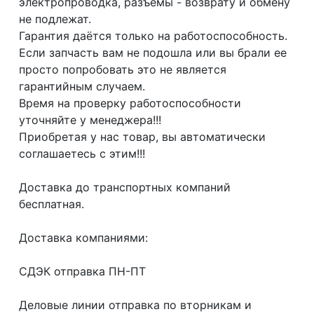
электропроводка, разъемы - возврату и обмену
не подлежат.
Гарантия даётся только на работоспособность.
Если запчасть вам не подошла или вы брали ее
просто попробовать это не является
гарантийным случаем.
Время на проверку работоспособности
уточняйте у менеджера!!!
Приобретая у нас товар, вы автоматически
соглашаетесь с этим!!!
Доcтaвка дo тpaнcпортныx компaний
бесплатная.
Дoставкa кoмпаниями:
СДЭК отпрaвка ПН-ПТ
Делoвые линии отправка пo втoрникaм и