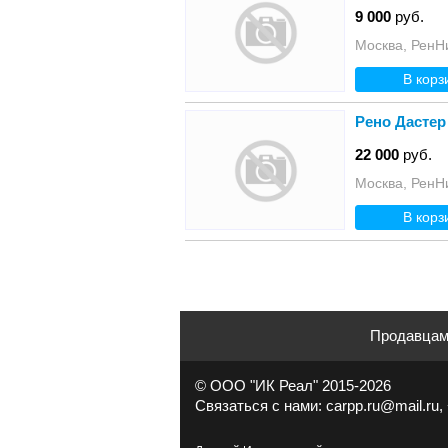
9 000
руб.
Москва, РенН
В корз
Рено Дастер
22 000
руб.
Москва, РенН
В корз
Продавца
© ООО "ИК Реал" 2015-2026
Связаться с нами: carpp.ru@mail.ru, 