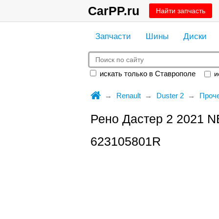
CarPP.ru
Найти запчасть
Запчасти
Шины
Диски
искать только в Ставрополе
ис
Renault
Duster 2
Проч
Рено Дастер 2 2021 N
623105801R