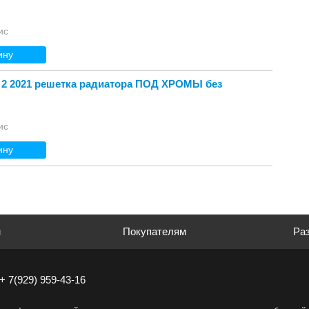
ис
ину
 2 2021 решетка радиатора ПОД ХРОМЫ без
ис
ину
м
Покупателям
Раз
+ 7(929) 959-43-16