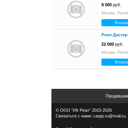
9 000
руб.
Москва, РенН
В корз
Рено Дастер
22 000
руб.
Москва, РенН
В корз
Продавца
© ООО "ИК Реал" 2015-2026
Связаться с нами: carpp.ru@mail.ru, 