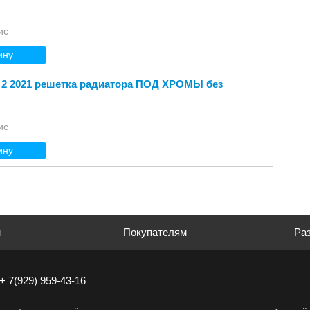
ис
ину
 2 2021 решетка радиатора ПОД ХРОМЫ без
ис
ину
м
Покупателям
Раз
+ 7(929) 959-43-16