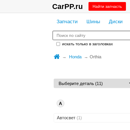
CarPP.ru
Найти запчасть
Запчасти
Шины
Диски
искать только в заголовках
Honda
Orthia
А
Автосвет
(1)