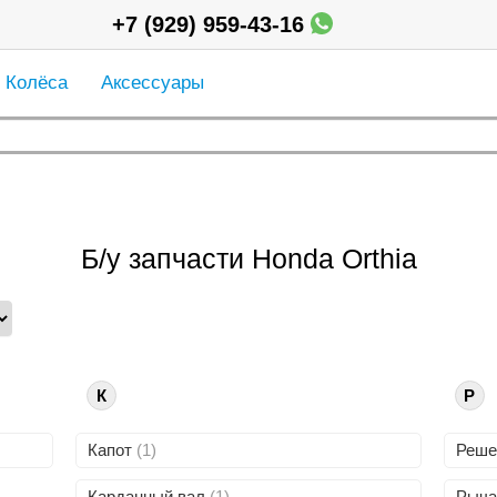
+7 (929) 959-43-16
Колёса
Аксессуары
Б/у запчасти Honda Orthia
К
Р
Капот
(1)
Реше
Карданный вал
(1)
Рыча