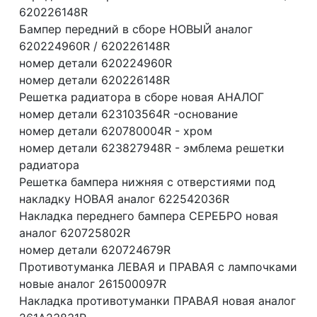
620226148R
Бампер передний в сборе НОВЫЙ аналог
620224960R / 620226148R
номер детали 620224960R
номер детали 620226148R
Решетка радиатора в сборе новая АНАЛОГ
номер детали 623103564R -основание
номер детали 620780004R - хром
номер детали 623827948R - эмблема решетки
радиатора
Решетка бампера нижняя с отверстиями под
накладку НОВАЯ аналог 622542036R
Накладка переднего бампера СЕРЕБРО новая
аналог 620725802R
номер детали 620724679R
Противотуманка ЛЕВАЯ и ПРАВАЯ с лампочками
новые аналог 261500097R
Накладка противотуманки ПРАВАЯ новая аналог