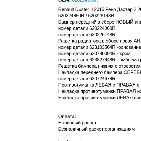
Renault Duster II 2015 Рено Дастер 
620224960R / 620226148R
Бампер передний в сборе НОВЫЙ ана
номер детали 620224960R
номер детали 620226148R
Решетка радиатора в сборе новая А
номер детали 623103564R -основание
номер детали 620780004R - хром
номер детали 623827948R - эмблема 
Решетка бампера нижняя с отверсти
Накладка переднего бампера СЕРЕБР
номер детали 620724679R
Противотуманка ЛЕВАЯ и ПРАВАЯ с 
Накладка противотуманки ПРАВАЯ но
Накладка противотуманки ЛЕВАЯ нов
Оплата:
Наличный расчет
Безналичный расчет организациям