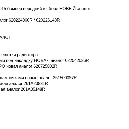
2 2015 бампер передний в сборе НОВЫЙ аналог
лог 620224960R / 620226148R
НАЛОГ
решетки радиатора
ями под накладку НОВАЯ аналог 622542036R
О новая аналог 620725802R
лампочками новые аналог 261500097R
вая аналог 261A23831R
ая аналог 261A35148R