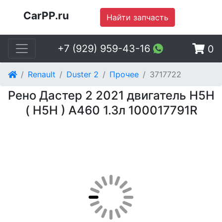
CarPP.ru
Найти запчасть
+7 (929) 959-43-16
0
Renault
Duster 2
Прочее
3717722
Рено Дастер 2 2021 двигатель H5H
( Н5Н ) A460 1.3л 100017791R