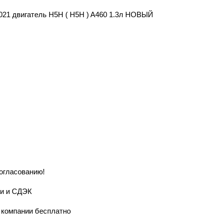
 2021 двигатель H5H ( Н5Н ) A460 1.3л НОВЫЙ
согласованию!
ии и СДЭК
й компании бесплатно