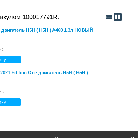
тикулом 100017791R:
 двигатель H5H ( Н5Н ) A460 1.3л НОВЫЙ
ис
ину
2021 Edition One двигатель H5H ( Н5Н )
ис
ину