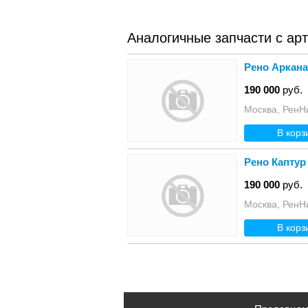
Аналогичные запчасти с ар
Рено Аркана
190 000
руб.
Москва, РенН
В корз
Рено Каптур 
190 000
руб.
Москва, РенН
В корз