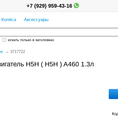
+7 (929) 959-43-16
Колёса
Аксессуары
искать только в заголовках
ее
3717722
игатель H5H ( Н5Н ) A460 1.3л
Код