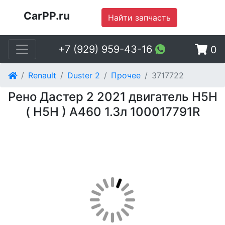
CarPP.ru
Найти запчасть
+7 (929) 959-43-16
0
Renault
Duster 2
Прочее
3717722
Рено Дастер 2 2021 двигатель H5H
( Н5Н ) A460 1.3л 100017791R