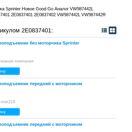
ка Sprinter Новое Good Go Аналог VW987442L
E0837401 2E0837401 2E0837402 VW987442L VW987442R
тикулом 2E0837401:
клоподъемник без моторчика Sprinter
узовная компания
ину
клоподъемник передний с моторчиком
 msk218
ину
клоподъемник передний с моторчиком