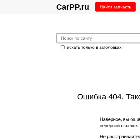
CarPP.ru
Найти запчасть
искать только в заголовках
Ошибка 404. Так
Наверное, вы оши
неверной ссылке.
Не расстраивайтес