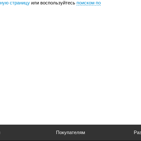
вную страницу
или воспользуйтесь
поиском по
м
Покупателям
Раз