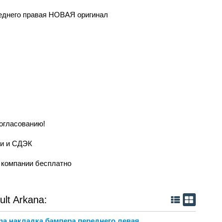
реднего правая НОВАЯ оригинал
согласованию!
ии и СДЭК
й компании бесплатно
lt Arkana:
ana накладка бампера переднего левая