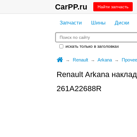
CarPP.ru
Найти запчасть
Запчасти
Шины
Диски
искать только в заголовках
Renault
Arkana
Проче
Renault Arkana накла
261A22688R