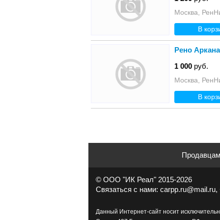
Москва, РенН
В корз
Рено Aркана
1 000
руб.
Москва, РенН
В корз
Продавца
© ООО "ИК Реал" 2015-2026
Связаться с нами: carpp.ru@mail.ru, 
Данный Интернет-сайт носит исключительн