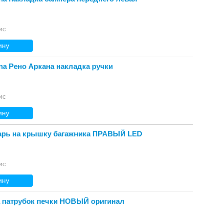
ис
ину
ana Рено Аркана накладка ручки
ис
ину
арь на крышку багажника ПРАВЫЙ LED
ис
ину
 патрубок печки НОВЫЙ оригинал