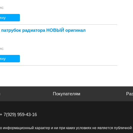
ис
ину
 патрубок радиатора НОВЫЙ оригинал
ис
ину
м
Покупателям
Раз
+ 7(929) 959-43-16
о информационный характер и ни при каких условиях не является публично