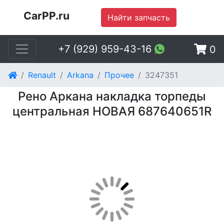
CarPP.ru
Найти запчасть
+7 (929) 959-43-16
0
Renault
Arkana
Прочее
3247351
Рено Аркана накладка торпеды
центральная НОВАЯ 687640651R