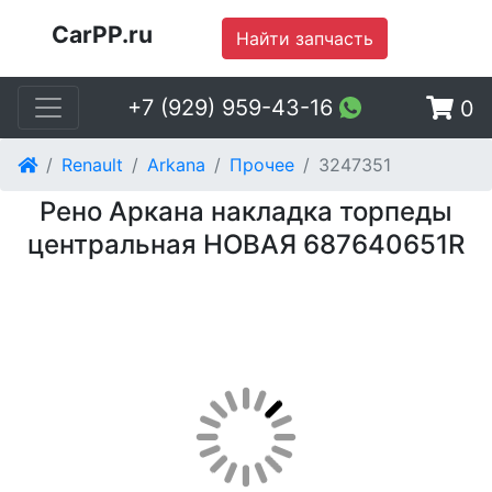
CarPP.ru
Найти запчасть
+7 (929) 959-43-16
0
Renault
Arkana
Прочее
3247351
Рено Аркана накладка торпеды
центральная НОВАЯ 687640651R