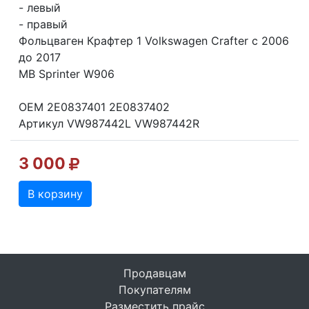
- левый
- правый
Фольцваген Крафтер 1 Volkswagen Crafter с 2006
до 2017
MB Sprinter W906
OEM 2E0837401 2E0837402
Артикул VW987442L VW987442R
3 000
В корзину
Продавцам
Покупателям
Разместить прайс