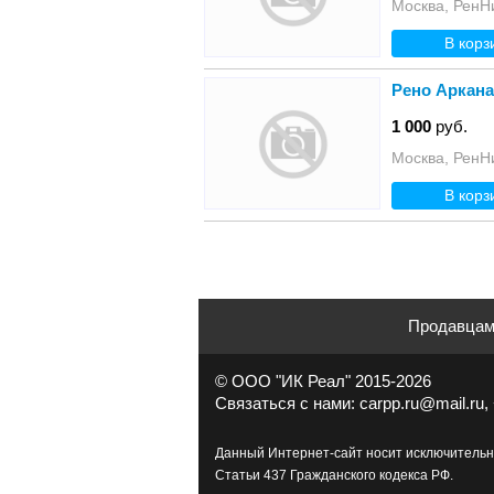
Москва, РенН
В корз
Рено Аркан
1 000
руб.
Москва, РенН
В корз
Продавца
© ООО "ИК Реал" 2015-2026
Связаться с нами: carpp.ru@mail.ru, 
Данный Интернет-сайт носит исключительн
Статьи 437 Гражданского кодекса РФ.