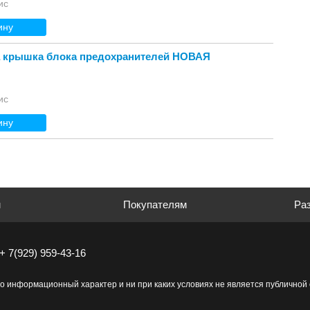
ис
ину
а крышка блока предохранителей НОВАЯ
ис
ину
м
Покупателям
Раз
+ 7(929) 959-43-16
о информационный характер и ни при каких условиях не является публично