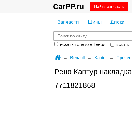
CarPP.ru
Найти запчасть
Запчасти
Шины
Диски
искать только в Твери
искать т
Renault
Kaptur
Прочее
Рено Каптур накладка
7711821868