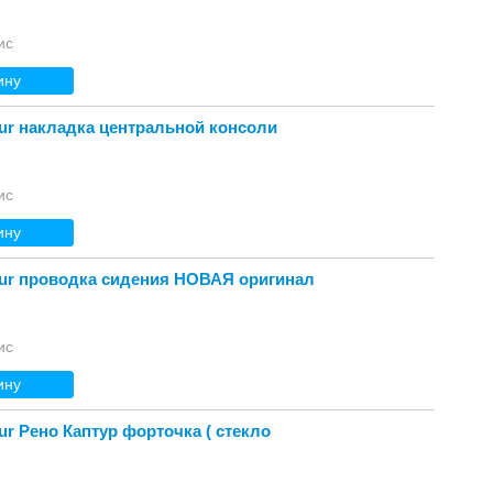
ис
ину
tur накладка центральной консоли
ис
ину
tur проводка сидения НОВАЯ оригинал
ис
ину
ur Рено Каптур форточка ( стекло