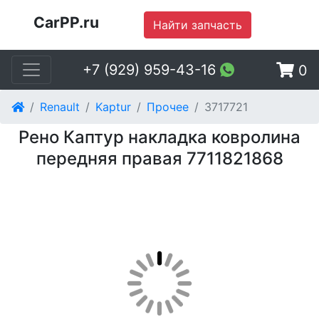
CarPP.ru
Найти запчасть
+7 (929) 959-43-16
0
Renault
Kaptur
Прочее
3717721
Рено Каптур накладка ковролина
передняя правая 7711821868