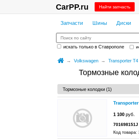
CarPP.ru
Найти запчасть
Запчасти
Шины
Диски
искать только в Ставрополе
ис
Volkswagen
Transporter T4
Тормозные колод
Transporte
1 100
руб.
701698151J
Код товара: