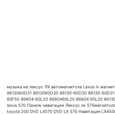
музыка на лексус ЛХ автомагнитола Lexus lx магнит
8613060D31 8613060D30 86130-60D30 86130-60D31
60F50 86804-60L20 8680460L20 86804 60L20 86130
lexus 570 Панель навигации Лексус лх 570магнитол
toyota 200 DVD LX570 DVD LX 570 Навигация LX45