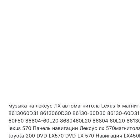
музыка на лексус ЛХ автомагнитола Lexus lx магнит
8613060D31 8613060D30 86130-60D30 86130-60D31
60F50 86804-60L20 8680460L20 86804 60L20 86130
lexus 570 Панель навигации Лексус лх 570магнитол
toyota 200 DVD LX570 DVD LX 570 Навигация LX45