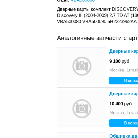
Дверные карты комплект DISCOVERY 
Discovery III (2004-2009) 2.7 TD AT 
VBA500080 VBA500090 5H2223962AA
Аналогичные запчасти с ар
Дверные кар
9 100
руб.
Москва, Lrraz
В корз
Дверные кар
10 400
руб.
Москва, Lrraz
В корз
Обшивка две