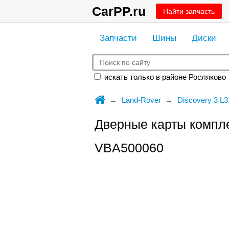
CarPP.ru
Найти запчасть
Запчасти
Шины
Диски
искать только в районе Росляково
Land-Rover
Discovery 3 L3
Дверные карты компл
VBA500060