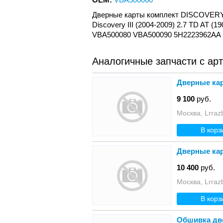
Дверные карты комплект DISCOVERY 
Discovery III (2004-2009) 2.7 TD AT 
VBA500080 VBA500090 5H2223962AA
Аналогичные запчасти с ар
Дверные кар
9 100
руб.
Москва, Lrraz
В корз
Дверные кар
10 400
руб.
Москва, Lrraz
В корз
Обшивка две