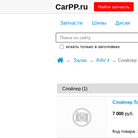
CarPP.ru
Найти запчасть
Запчасти
Шины
Диски
искать только в заголовках
Toyota
RAV 4
Спойлер
Спойлер To
7 000
руб.
Код товара: