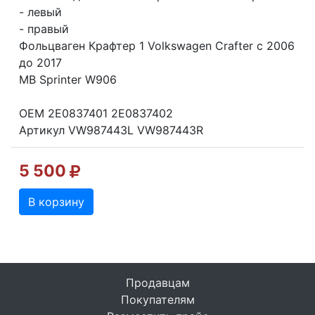
- левый
- правый
Фольцваген Крафтер 1 Volkswagen Crafter с 2006
до 2017
MB Sprinter W906
OEM 2E0837401 2E0837402
Артикул VW987443L VW987443R
5 500
В корзину
Продавцам
Покупателям