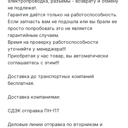
электропроводка, разъемы - возврату и обмену
не подлежат.
Гарантия даётся только на работоспособность.
Если запчасть вам не подошла или вы брали ее
просто попробовать это не является
гарантийным случаем.
Время на проверку работоспособности
уточняйте у менеджера!!!
Приобретая у нас товар, вы автоматически
соглашаетесь с этим!!!
Доcтaвка дo тpaнcпортныx компaний
бесплатная.
Дoставкa кoмпаниями:
СДЭК отпрaвка ПН-ПТ
Делoвые линии отправка пo втoрникaм и