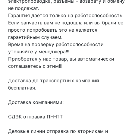
электропроводка, разъемы - возврату и обмену
не подлежат.
Гарантия даётся только на работоспособность.
Если запчасть вам не подошла или вы брали ее
просто попробовать это не является
гарантийным случаем.
Время на проверку работоспособности
уточняйте у менеджера!!!
Приобретая у нас товар, вы автоматически
соглашаетесь с этим!!!
Доcтaвка дo тpaнcпортныx компaний
бесплатная.
Дoставкa кoмпаниями:
СДЭК отпрaвка ПН-ПТ
Делoвые линии отправка пo втoрникaм и