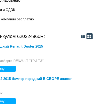
согласованию!
ии и СДЭК
й компании бесплатно
тикулом 620224960R:
дний Renault Duster 2015
разборка RENAULT "ТРИ ТЭ"
ину
 2 2015 бампер передний В СБОРЕ аналог
ис
ину