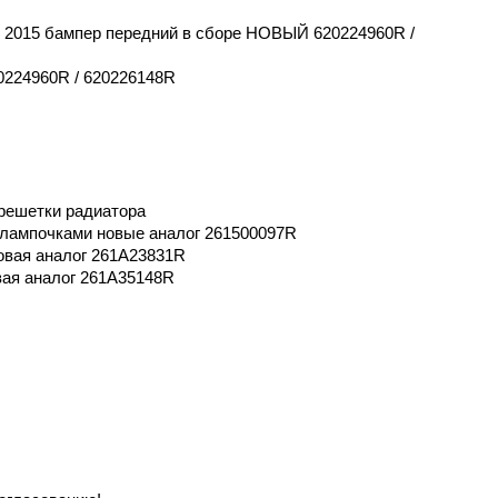
р 2 2015 бампер передний в сборе НОВЫЙ 620224960R /
224960R / 620226148R
решетки радиатора
лампочками новые аналог 261500097R
вая аналог 261A23831R
ая аналог 261A35148R