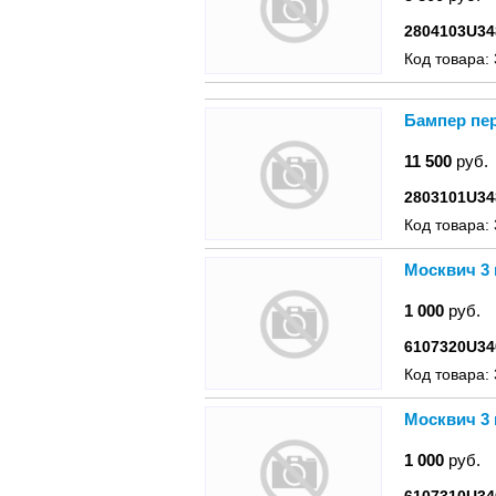
2804103U34
Код товара:
Бампер пер
11 500
руб.
2803101U34
Код товара:
Москвич 3
1 000
руб.
6107320U34
Код товара:
Москвич 3
1 000
руб.
6107310U34