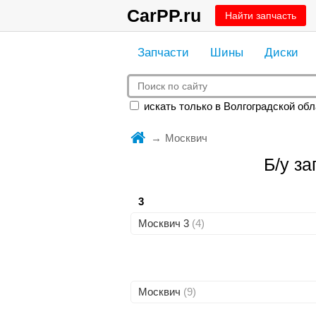
CarPP.ru
Найти запчасть
Запчасти
Шины
Диски
искать только в Волгоградской обл
Москвич
Б/у з
3
Москвич 3
(4)
Москвич
(9)