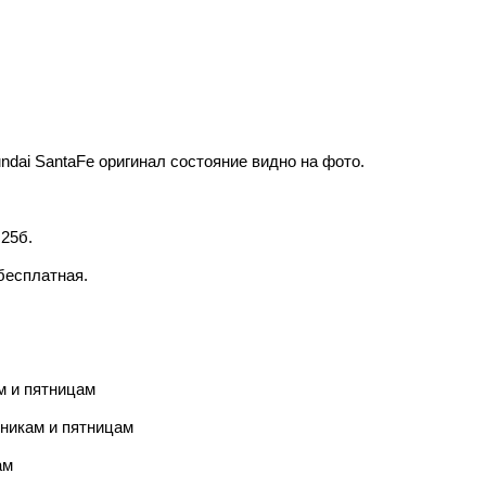
dai SantaFe оригинал состояние видно на фото.
25б.
бесплатная.
м и пятницам
рникам и пятницам
ам