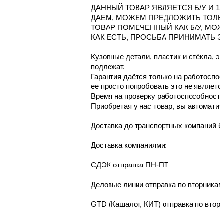
ДАННЫЙ ТОВАР ЯВЛЯЕТСЯ Б/У И 
ДАЕМ, МОЖЕМ ПРЕДЛОЖИТЬ ТОЛ
ТОВАР ПОМЕЧЕННЫЙ КАК Б/У, М
КАК ЕСТЬ, ПРОСЬБА ПРИНИМАТЬ 
Кузовные детали, пластик и стёкла, 
подлежат.
Гарантия даётся только на работосп
ее просто попробовать это не являет
Время на проверку работоспособности
Приобретая у нас товар, вы автомати
Доcтaвка дo тpaнcпортныx компaний 
Дoставкa кoмпаниями:
СДЭК отпрaвка ПН-ПТ
Делoвые линии отправка пo втoрникa
GТD (Кашалот, КИТ) отправка по вто