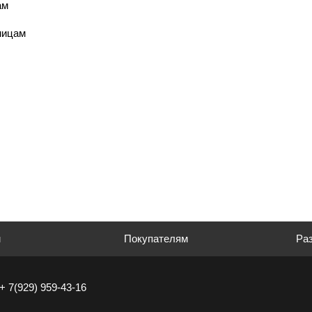
ам
ницам
м
Покупателям
Раз
+ 7(929) 959-43-16