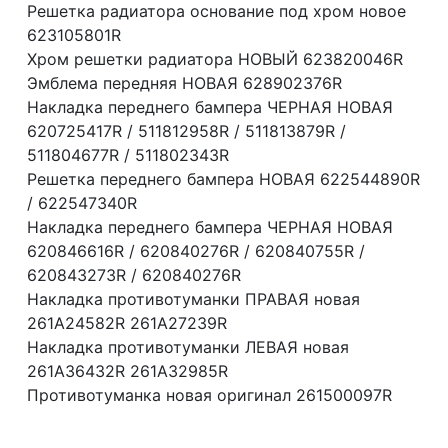
Решетка радиатора основание под хром новое
623105801R
Хром решетки радиатора НОВЫЙ 623820046R
Эмблема передняя НОВАЯ 628902376R
Накладка переднего бампера ЧЕРНАЯ НОВАЯ
620725417R / 511812958R / 511813879R /
511804677R / 511802343R
Решетка переднего бампера НОВАЯ 622544890R
/ 622547340R
Накладка переднего бампера ЧЕРНАЯ НОВАЯ
620846616R / 620840276R / 620840755R /
620843273R / 620840276R
Накладка противотуманки ПРАВАЯ новая
261A24582R 261A27239R
Накладка противотуманки ЛЕВАЯ новая
261A36432R 261A32985R
Противотуманка новая оригинал 261500097R