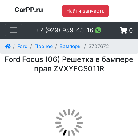
CarPP.ru
Найти запчасть
+7 (929) 959-43-16
0
Ford
Прочее
Бамперы
3707672
Ford Focus (06) Решетка в бампере
прав ZVXYFCS011R