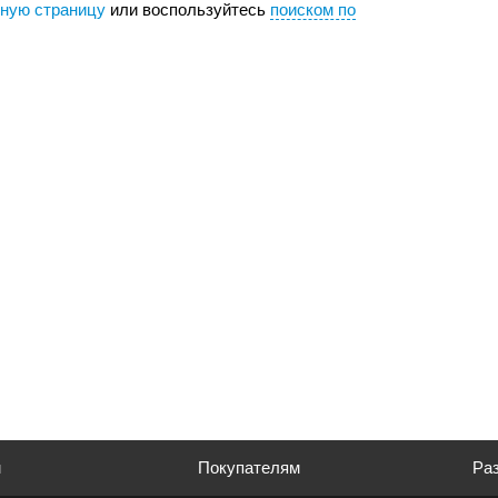
вную страницу
или воспользуйтесь
поиском по
м
Покупателям
Раз