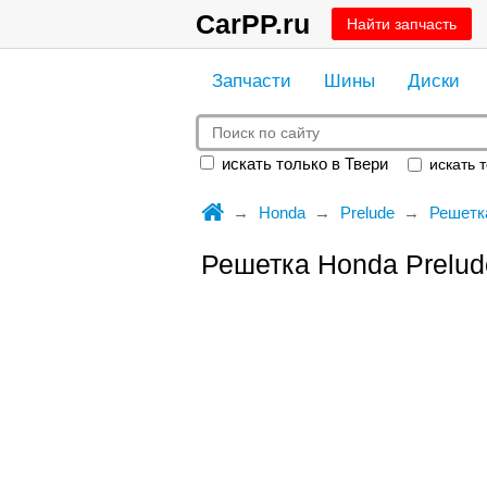
CarPP.ru
Найти запчасть
Запчасти
Шины
Диски
искать только в Твери
искать т
Honda
Prelude
Решетк
Решетка Honda Prelu