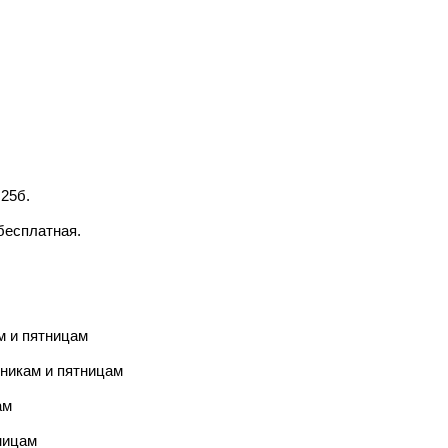
25б.
бесплатная.
м и пятницам
рникам и пятницам
ам
ницам