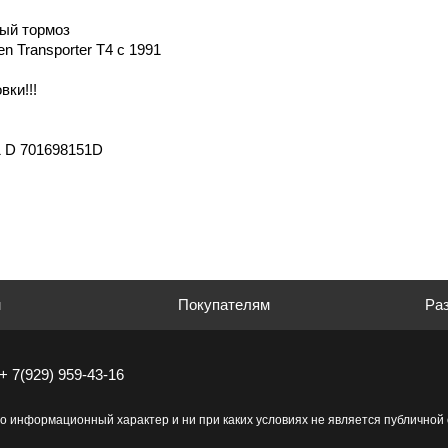
ый тормоз
 Transporter T4 с 1991
вки!!!
1 D 701698151D
м
Покупателям
Раз
+ 7(929) 959-43-16
о информационный характер и ни при каких условиях не является публично