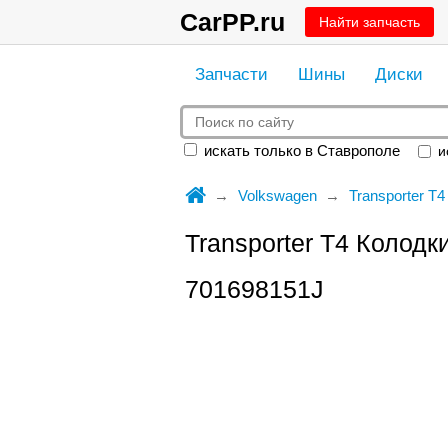
CarPP.ru
Найти запчасть
Запчасти
Шины
Диски
искать только в Ставрополе
ис
Volkswagen
Transporter T4
Transporter T4 Колод
701698151J