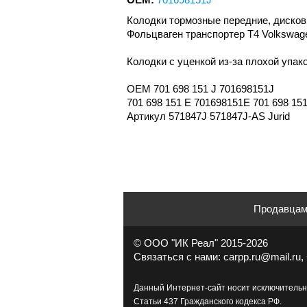
Колодки тормозные передние, дисков
Фольцваген транспортер Т4 Volkswagen
Колодки с уценкой из-за плохой упако
OEM 701 698 151 J 701698151J
701 698 151 E 701698151E 701 698 15
Артикул 571847J 571847J-AS Jurid
Продавца
© ООО "ИК Реал" 2015-2026
Связаться с нами: carpp.ru@mail.ru, 
Данный Интернет-сайт носит исключительн
Статьи 437 Гражданского кодекса РФ.