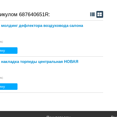
тикулом 687640651R:
 молдинг дефлектора воздуховода салона
ис
ину
а накладка торпеды центральная НОВАЯ
ис
ину