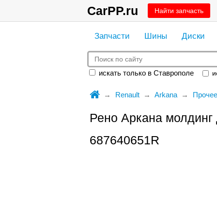
CarPP.ru
Найти запчасть
Запчасти
Шины
Диски
искать только в Ставрополе
ис
Renault
Arkana
Проче
Рено Аркана молдинг
687640651R