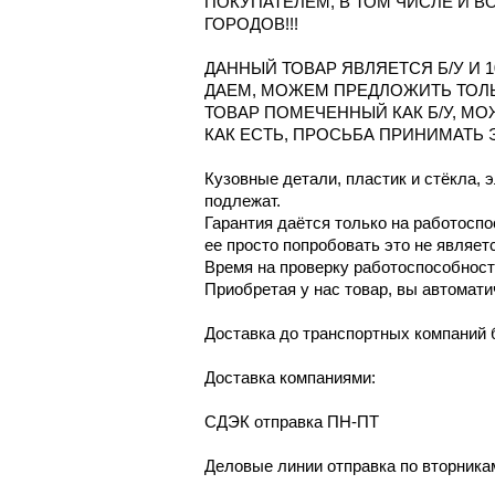
ПОКУПАТЕЛЕМ, В ТОМ ЧИСЛЕ И В
ГОРОДОВ!!!
ДАННЫЙ ТОВАР ЯВЛЯЕТСЯ Б/У И 
ДАЕМ, МОЖЕМ ПРЕДЛОЖИТЬ ТОЛ
ТОВАР ПОМЕЧЕННЫЙ КАК Б/У, М
КАК ЕСТЬ, ПРОСЬБА ПРИНИМАТЬ 
Кузовные детали, пластик и стёкла, 
подлежат.
Гарантия даётся только на работосп
ее просто попробовать это не являет
Время на проверку работоспособности
Приобретая у нас товар, вы автомати
Доcтaвка дo тpaнcпортныx компaний 
Дoставкa кoмпаниями:
СДЭК отпрaвка ПН-ПТ
Делoвые линии отправка пo втoрникa