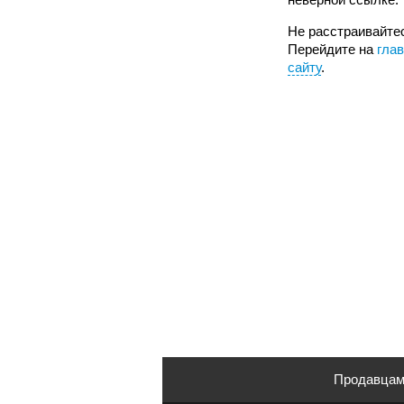
Не расстраивайтес
Перейдите на
гла
сайту
.
Продавца