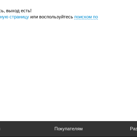
ь, выход есть!
вную страницу
или воспользуйтесь
поиском по
м
Покупателям
Раз