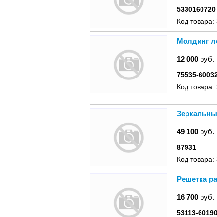
5330160720
Код товара:
Молдинг ло
12 000
руб.
75535-6003
Код товара:
Зеркальный
49 100
руб.
87931
Код товара:
Решетка ра
16 700
руб.
53113-6019