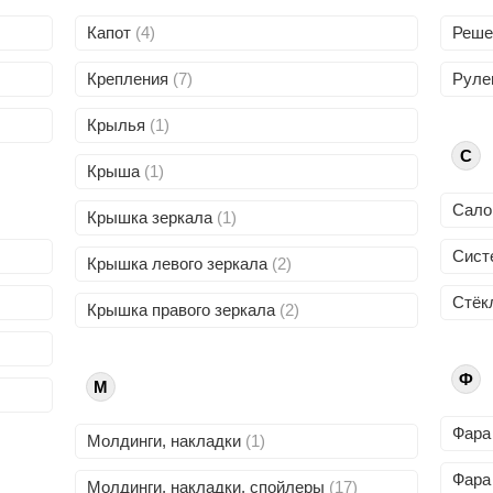
Капот
(4)
Реше
Крепления
(7)
Руле
Крылья
(1)
С
Крыша
(1)
Сал
Крышка зеркала
(1)
Сист
Крышка левого зеркала
(2)
Стёк
Крышка правого зеркала
(2)
Ф
М
Фар
Молдинги, накладки
(1)
Фара
Молдинги, накладки, спойлеры
(17)