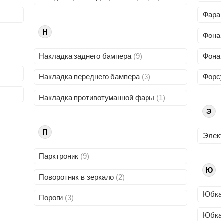
Фара
Н
Фона
Накладка заднего бампера
(9)
Фона
Накладка переднего бампера
(3)
Форс
Накладка противотуманной фары
(1)
Э
П
Элек
Парктроник
(9)
Ю
Поворотник в зеркало
(2)
Юбка
Пороги
(3)
Юбка