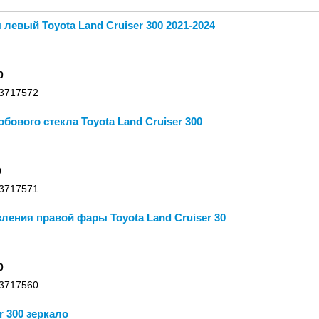
левый Toyota Land Cruiser 300 2021-2024
0
 3717572
бовoго cтекла Тоyоta Lаnd Cruisеr 300
0
 3717571
ления правой фары Toyota Land Cruiser 30
0
 3717560
r 300 зеркало