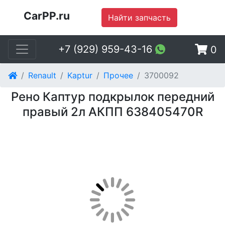
CarPP.ru
Найти запчасть
+7 (929) 959-43-16
0
Renault
Kaptur
Прочее
3700092
Рено Каптур подкрылок передний
правый 2л АКПП 638405470R