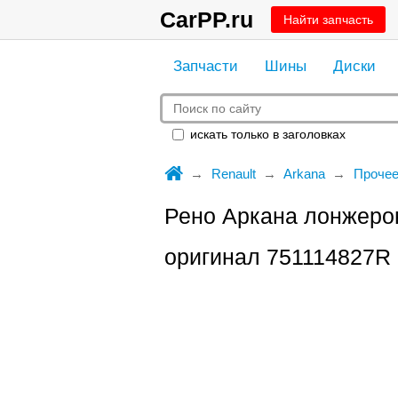
CarPP.ru
Найти запчасть
Запчасти
Шины
Диски
искать только в заголовках
Renault
Arkana
Проче
Рено Аркана лонжер
оригинал 751114827R