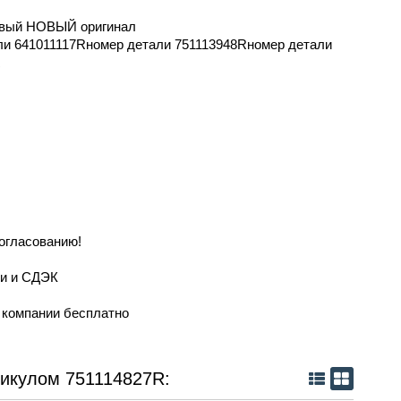
левый НОВЫЙ оригинал
ли 641011117Rномер детали 751113948Rномер детали
R
согласованию!
ии и СДЭК
й компании бесплатно
тикулом 751114827R: