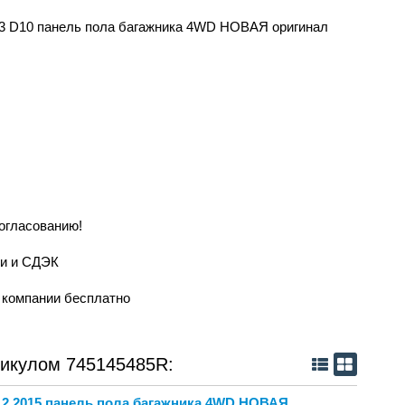
о 3 D10 панель пола багажника 4WD НОВАЯ оригинал
согласованию!
ии и СДЭК
й компании бесплатно
тикулом 745145485R:
 2 2015 панель пола багажника 4WD НОВАЯ