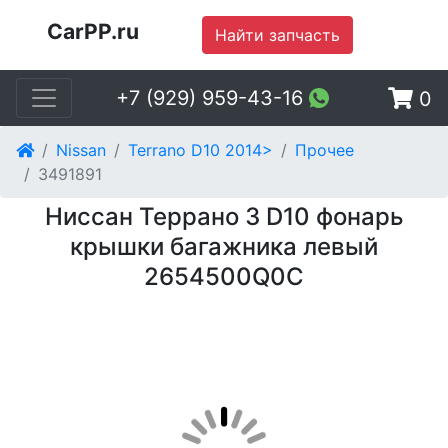
CarPP.ru
Найти запчасть
+7 (929) 959-43-16
0
Nissan
Terrano D10 2014>
Прочее
3491891
Ниссан Террано 3 D10 фонарь
крышки багажника левый
2654500Q0C