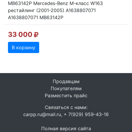
MB63142P Mercedes-Benz M-класс W163
рестайлинг (2001-2005) A1638807071
A1638807071 MB63142P
33 000
В корзину
Продавцам
Покупателям
Разместить прайс
Связаться с нами:
carpp.ru@mail.ru, + 7(929) 959-43-16
Полная версия сайта