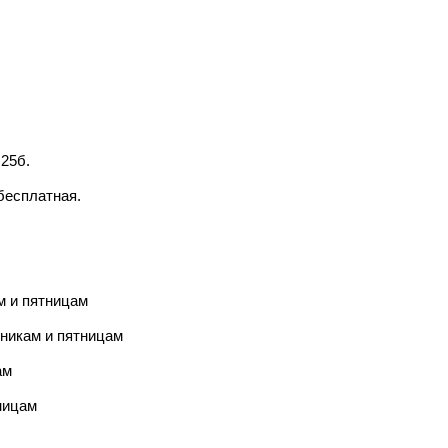
25б.
бесплатная.
м и пятницам
рникам и пятницам
ам
ницам