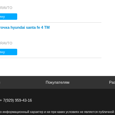
ORAVTO
ину
чка hyundai santa fe 4 TM
ORAVTO
ину
м
Покупателям
Раз
+ 7(929) 959-43-16
о информационный характер и ни при каких условиях не является публично