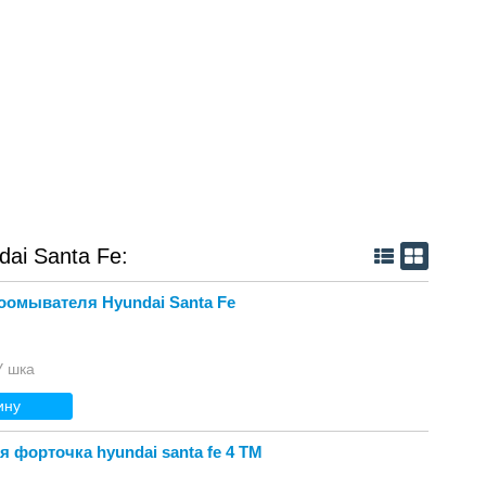
ai Santa Fe:
оомывателя Hyundai Santa Fe
У шка
ину
 форточка hyundai santa fe 4 TM