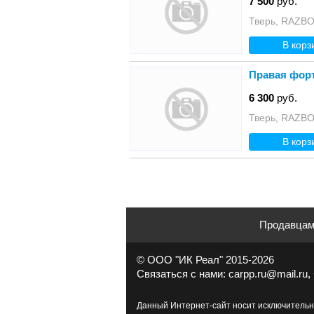
7 500
руб.
Тверь, RAZB
В корз
Правая форто
6 300
руб.
Тверь, RAZB
В корз
Продавца
© ООО "ИК Реал" 2015-2026
Связаться с нами: carpp.ru@mail.ru, 
Данный Интернет-сайт носит исключительн