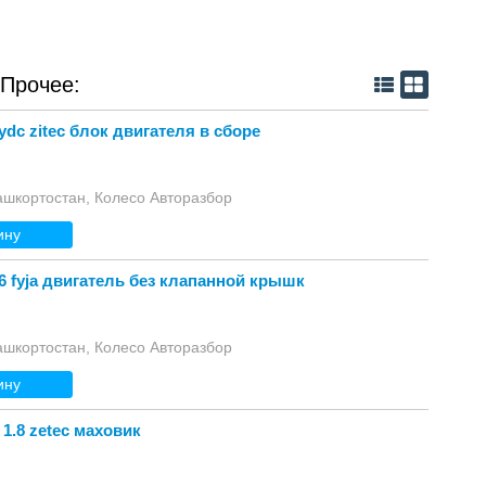
 Прочее:
eydc zitec блок двигателя в сборе
ашкортостан, Колесо Авторазбор
ину
1.6 fyja двигатель без клапанной крышк
ашкортостан, Колесо Авторазбор
ину
 1.8 zetec маховик