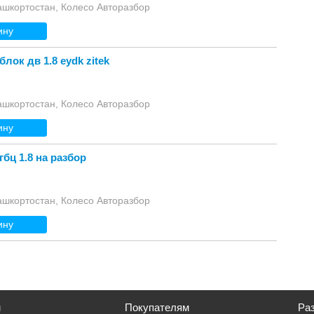
ашкортостан, Колесо Авторазбор
ину
блок дв 1.8 eydk zitek
ашкортостан, Колесо Авторазбор
ину
 гбц 1.8 на разбор
ашкортостан, Колесо Авторазбор
ину
м
Покупателям
Раз